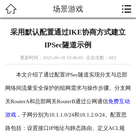



场景游戏
首页
关于我们
采用默认配置通过IKE协商方式建立
热门游戏
IPSec隧道示例
新闻资讯
更新时间：2025-06-18 10:46:05 点击次数：
683
游戏展示
本文介绍了通过配置IPSec隧道实现分支与总部
在线留言
网络间流量安全保护的组网需求与操作步骤。分支网
关RouterA和总部网关RouterB通过公网通信
免费互动
人才招聘
游戏
，子网分别为10.1.1.0/24和10.1.2.0/24。配置思
功能介绍
路包括：设置接口IP地址与静态路由、定义ACL规
联系我们