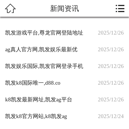



新闻资讯
首页
关于我们
凯发游戏平台,尊龙官网登陆地址
2025/12/26
热门游戏
ag真人官方网,凯发娱乐最新优
2025/12/26
新闻资讯
凯发娱乐国际,凯发官网登录手机
2025/12/26
游戏展示
凯发k8国际唯一,d88.co
2025/12/26
在线留言
人才招聘
k8凯发最新网址,凯发ag平台
2025/12/26
功能介绍
凯发k8官方网站,k8凯发ag
2025/12/24
联系我们